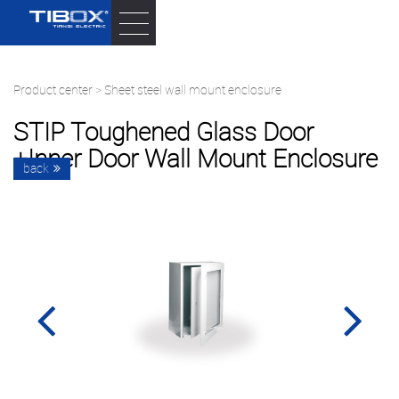
Product center
>
Sheet steel wall mount enclosure
STIP Toughened Glass Door
+inner Door Wall Mount Enclosure
back