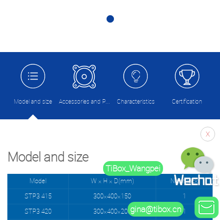
Model and size
Accessories and Picture
Characteristics
Certification
X
Model and size
TiBox_Wangpei
Model
W × H × D(mm)
No.of lock
STP3 415
300×400×150
1
gina@tibox.cn
STP3 420
300×400×200
1